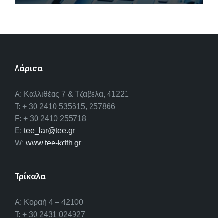
Λάρισα
A: Καλλιθέας 7 & Τζαβέλα, 41221
T: + 30 2410 535615, 257866
F: + 30 2410 255718
E:
tee_lar@tee.gr
W:
www.tee-kdth.gr
Τρίκαλα
Α: Κοραή 4 – 42100
T: + 30 2431 024927