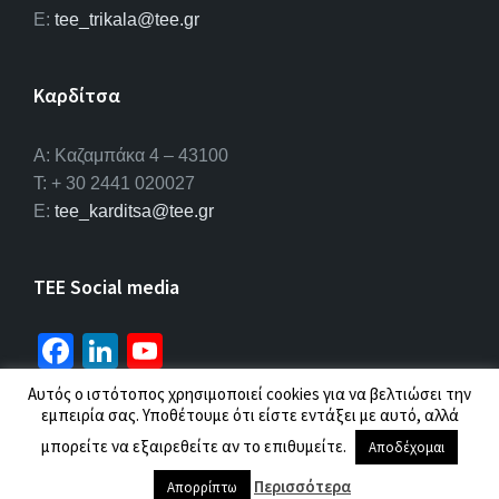
E:
tee_trikala@tee.gr
Καρδίτσα
Α: Καζαμπάκα 4 – 43100
T: + 30 2441 020027
E:
tee_karditsa@tee.gr
TEE Social media
Fa
Li
Yo
ce
n
u
Αυτός ο ιστότοπος χρησιμοποιεί cookies για να βελτιώσει την
b
ke
T
εμπειρία σας. Υποθέτουμε ότι είστε εντάξει με αυτό, αλλά
© 2026 ΤΕΕ |
Πολιτική προσωπικών δεδομένων
μπορείτε να εξαιρεθείτε αν το επιθυμείτε.
o
dI
u
Αποδέχομαι
o
n
b
Περισσότερα
Απορρίπτω