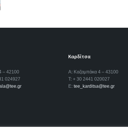
Καρδίτσα
4 – 42100
Α: Καζαμπάκα 4 – 43100
431 024927
T: + 30 2441 020027
kala@tee.gr
E:
tee_karditsa@tee.gr