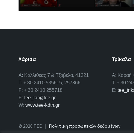
Λάρισα
Τρίκαλα
A: Καλλιθέας 7 & Τζαβέλα, 41221
Α: Κοραή 
T: + 30 2410 535615, 257866
T: + 30 2
F: + 30 2410 255718
E:
tee_tri
E:
tee_lar@tee.gr
W:
www.tee-kdth.gr
© 2026 ΤΕΕ |
Πολιτική προσωπικών δεδομένων