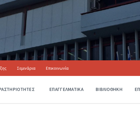
ιξης
Σεμινάρια
Επικοινωνία
Αξιόλογα Κτίρια
ΡΑΣΤΗΡΙΟΤΗΤΕΣ
Δ
ΕΠΑΓΓΕΛΜΑΤΙΚΑ
ΒΙΒΛΙΟΘΗΚΗ
ΕΠ
Ρ
Α
Σ
Τ
Η
Ρ
Ι
Ο