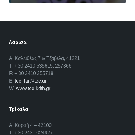
Λάρισα
A: Καλλιθέας 7 & Τζαβέλα, 41221
T: + 30 2410 535615, 257866
F: + 30 2410 255718
E:
tee_lar@tee.gr
W:
www.tee-kdth.gr
Τρίκαλα
Α: Κοραή 4 – 42100
T: + 30 2431 024927