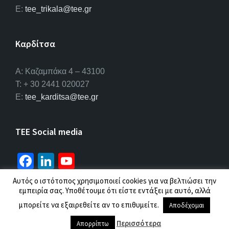
E:
tee_trikala@tee.gr
Καρδίτσα
Α: Καζαμπάκα 4 – 43100
T: + 30 2441 020027
E:
tee_karditsa@tee.gr
TEE Social media
Fa
Li
Yo
ce
n
u
Αυτός ο ιστότοπος χρησιμοποιεί cookies για να βελτιώσει την
b
ke
T
εμπειρία σας. Υποθέτουμε ότι είστε εντάξει με αυτό, αλλά
© 2026 ΤΕΕ |
Πολιτική προσωπικών δεδομένων
μπορείτε να εξαιρεθείτε αν το επιθυμείτε.
o
dI
u
Αποδέχομαι
o
n
b
Περισσότερα
Απορρίπτω