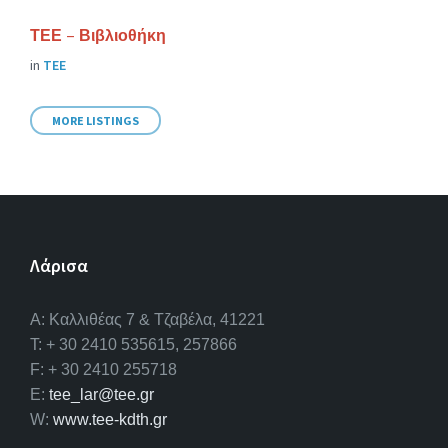
ΤΕΕ – Βιβλιοθήκη
in
ΤΕΕ
MORE LISTINGS
Λάρισα
A: Καλλιθέας 7 & Τζαβέλα, 41221
T: + 30 2410 535615, 257866
F: + 30 2410 255718
E:
tee_lar@tee.gr
W:
www.tee-kdth.gr