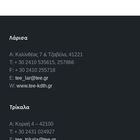
Λάρισα
A: Καλλιθέας 7 & Τζαβέλα, 41221
T: + 30 2410 535615, 257866
F: + 30 2410 255718
E:
tee_lar@tee.gr
W:
www.tee-kdth.gr
Τρίκαλα
Α: Κοραή 4 – 42100
T: + 30 2431 024927
E:
tee_trikala@tee.gr