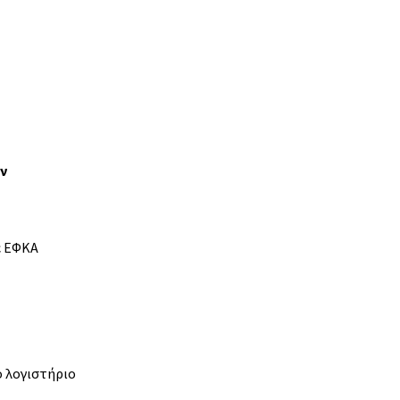
ν
ε ΕΦΚΑ
 λογιστήριο