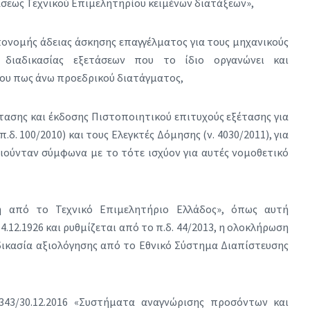
́σεως Τεχνικού Επιμελητηρίου κειμένων διατάξεων»,
 απονομής άδειας άσκησης επαγγέλματος για τους μηχανικούς
διαδικασίας εξετάσεων που το ίδιο οργανώνει και
του πως άνω προεδρικού διατάγματος,
́τασης και έκδοσης Πιστοποιητικού επιτυχούς εξέτασης για
.δ. 100/2010) και τους Ελεγκτές Δόμησης (ν. 4030/2011), για
ούνταν σύμφωνα με το τότε ισχύον για αυτές νομοθετικό
η από το Τεχνικό Επιμελητήριο Ελλάδος», όπως αυτή
4.12.1926 και ρυθμίζεται από το π.δ. 44/2013, η ολοκλήρωση
ικασία αξιολόγησης από το Εθνικό Σύστημα Διαπίστευσης
343/30.12.2016 «Συστήματα αναγνώρισης προσόντων και