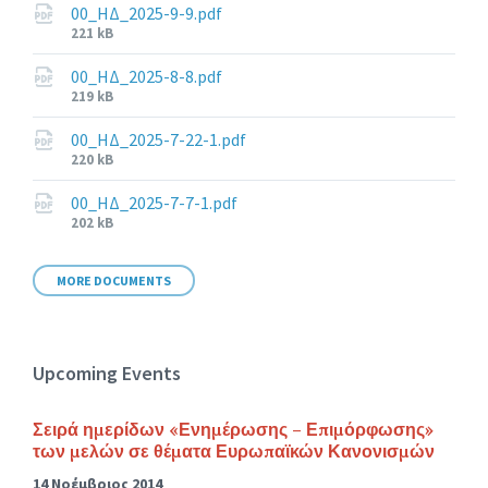
00_ΗΔ_2025-9-9.pdf
File
221 kB
size:
00_ΗΔ_2025-8-8.pdf
File
219 kB
size:
00_ΗΔ_2025-7-22-1.pdf
File
220 kB
size:
00_ΗΔ_2025-7-7-1.pdf
File
202 kB
size:
MORE DOCUMENTS
Upcoming Events
Σειρά ημερίδων «Ενημέρωσης – Επιμόρφωσης»
των μελών σε θέματα Ευρωπαϊκών Κανονισμών
14 Νοέμβριος 2014