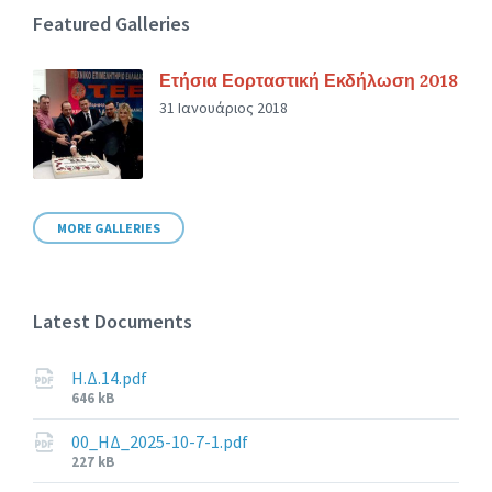
Featured Galleries
Ετήσια Εορταστική Εκδήλωση 2018
31 Ιανουάριος 2018
MORE GALLERIES
Latest Documents
Η.Δ.14.pdf
File
646 kB
size:
00_ΗΔ_2025-10-7-1.pdf
File
227 kB
size: