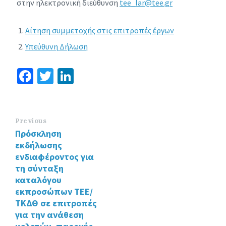
στην ηλεκτρονική διεύθυνση
tee_lar@tee.gr
Αίτηση συμμετοχής στις επιτροπές έργων
Υπεύθυνη Δήλωση
Fa
T
Li
ce
wi
n
b
tt
ke
o
er
dI
Previous
Πρόσκληση
o
n
εκδήλωσης
k
ενδιαφέροντος για
τη σύνταξη
καταλόγου
εκπροσώπων ΤΕΕ/
ΤΚΔΘ σε επιτροπές
για την ανάθεση