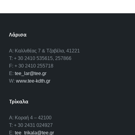
Λάρισα
A: Καλλιθέας 7 & Τζαβέλα, 41221
T: + 30 2410 535615, 257866
F: + 30 2410 255718
E:
tee_lar@tee.gr
W:
www.tee-kdth.gr
Τρίκαλα
Α: Κοραή 4 – 42100
T: + 30 2431 024927
E:
tee_trikala@tee.gr