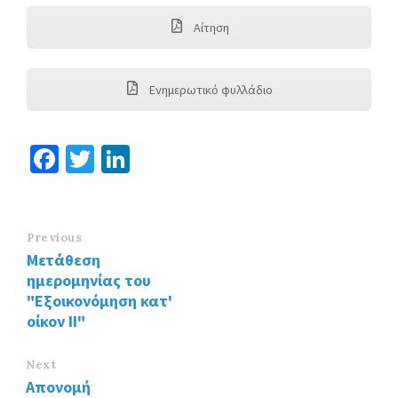
Αίτηση
Ενημερωτικό φυλλάδιο
Fa
T
Li
ce
wi
n
b
tt
ke
o
er
dI
Previous
Μετάθεση
o
n
ημερομηνίας του
k
"Εξοικονόμηση κατ'
οίκον ΙΙ"
Next
Απονομή