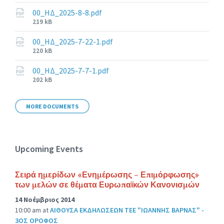
size:
00_ΗΔ_2025-8-8.pdf
File
219 kB
size:
00_ΗΔ_2025-7-22-1.pdf
File
220 kB
size:
00_ΗΔ_2025-7-7-1.pdf
File
202 kB
size:
MORE DOCUMENTS
Upcoming Events
Σειρά ημερίδων «Ενημέρωσης – Επιμόρφωσης»
των μελών σε θέματα Ευρωπαϊκών Κανονισμών
14 Νοέμβριος 2014
10:00 am
at
ΑΙΘΟΥΣΑ ΕΚΔΗΛΩΣΕΩΝ ΤΕΕ "ΙΩΑΝΝΗΣ ΒΑΡΝΑΣ" -
3ΟΣ ΟΡΟΦΟΣ