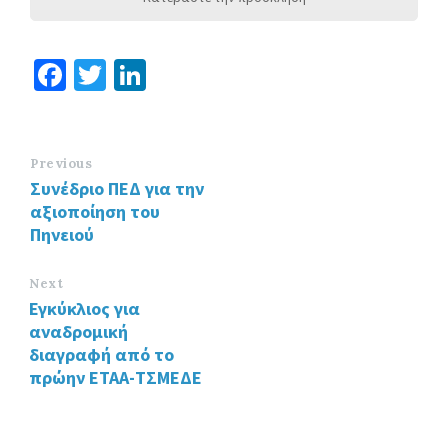
Fa
T
Li
ce
wi
n
b
tt
ke
o
er
dI
Previous
Συνέδριο ΠΕΔ για την
o
n
αξιοποίηση του
k
Πηνειού
Next
Εγκύκλιος για
αναδρομική
διαγραφή από το
πρώην ΕΤΑΑ-ΤΣΜΕΔΕ