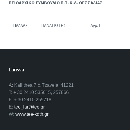
ΠΕΙΘΑΡΧΙΚΟ ΣΥΜΒΟΥΛΙΟ Π.Τ. Κ.Δ. ΘΕΣΣΑΛΙΑΣ
ΠΑΛΛΑΣ
ΠΑΝΑΓΙΩΤΗΣ
Αγρ.Τ.
Larissa
A: Kallithea 7 & Tzavela, 41221
T: + 30 2410 535615, 257866
F: + 30 2410 255718
E:
tee_lar@tee.gr
W:
www.tee-kdth.gr