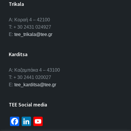
Trikala
Α: Κοραή 4 – 42100
T: + 30 2431 024927
E:
tee_trikala@tee.gr
Karditsa
A: Καζαμπάκα 4 – 43100
T: + 30 2441 020027
E:
tee_karditsa@tee.gr
TEE Social media
Fa
Li
Yo
ce
n
u