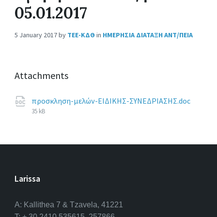
05.01.2017
5 January 2017
by
ΤΕΕ-ΚΔΘ
in
ΗΜΕΡΗΣΙΑ ΔΙΑΤΑΞΗ ΑΝΤ/ΠΕΙΑ
Attachments
File
προσκληση-μελών-ΕΙΔΙΚΗΣ-ΣΥΝΕΔΡΙΑΣΗΣ.doc
size:
35 kB
Larissa
A: Kallithea 7 & Tzavela, 41221
T: + 30 2410 535615, 257866