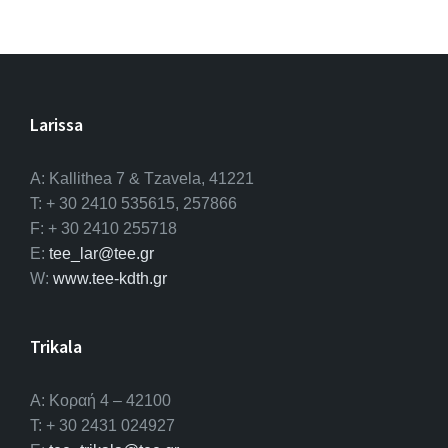
Larissa
A: Kallithea 7 & Tzavela, 41221
T: + 30 2410 535615, 257866
F: + 30 2410 255718
E:
tee_lar@tee.gr
W:
www.tee-kdth.gr
Trikala
Α: Κοραή 4 – 42100
T: + 30 2431 024927