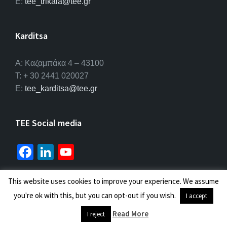
E:
tee_trikala@tee.gr
Karditsa
A: Καζαμπάκα 4 – 43100
T: + 30 2441 020027
E:
tee_karditsa@tee.gr
TEE Social media
Fa
Li
Yo
ce
n
u
b
ke
T
This website uses cookies to improve your experience. We assume
© 2026 ΤΕΕ |
Πολιτική προσωπικών δεδομένων
you're ok with this, but you can opt-out if you wish.
o
dI
u
I accept
o
n
b
Read More
I reject