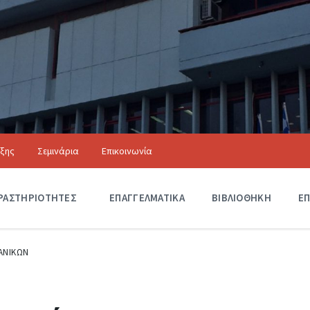
ιξης
Σεμινάρια
Επικοινωνία
Αξιόλογα Κτίρια
ΡΑΣΤΗΡΙΟΤΗΤΕΣ
Δ
ΕΠΑΓΓΕΛΜΑΤΙΚΑ
ΒΙΒΛΙΟΘΗΚΗ
ΕΠ
Ρ
Α
Σ
Τ
ΑΝΙΚΩΝ
Η
Ρ
Ι
Ο