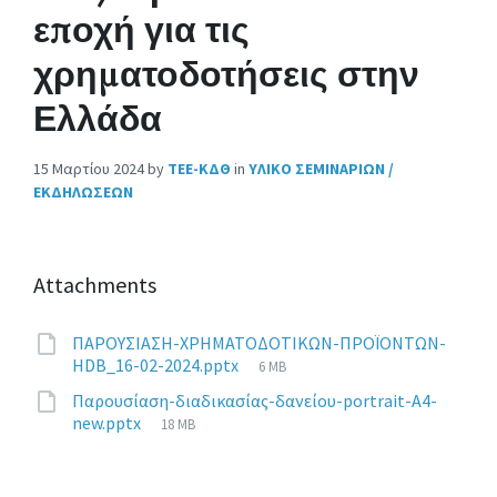
εποχή για τις
χρηματοδοτήσεις στην
Ελλάδα
15 Μαρτίου 2024
by
ΤΕΕ-ΚΔΘ
in
ΥΛΙΚΟ ΣΕΜΙΝΑΡΙΩΝ /
ΕΚΔΗΛΩΣΕΩΝ
Attachments
ΠΑΡΟΥΣΙΑΣΗ-ΧΡΗΜΑΤΟΔΟΤΙΚΩΝ-ΠΡΟΪΟΝΤΩΝ-
File
HDB_16-02-2024.pptx
6 MB
size:
Παρουσίαση-διαδικασίας-δανείου-portrait-A4-
File
new.pptx
18 MB
size: