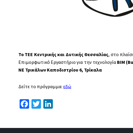
Το ΤΕΕ Κεντρικής και Δυτικής Θεσσαλίας
, στο πλαί
Επιμορφωτικό Εργαστήριο για την τεχνολογία
BIM (Bu
ΝΕ Τρικάλων Καποδιστρίου 6, Τρίκαλα
Δείτε το πρόγραμμα:
εδώ
Fa
T
Li
ce
wi
n
b
tt
ke
o
er
dI