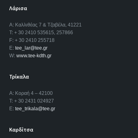
o
n
Λάρισα
k
A: Καλλιθέας 7 & Τζαβέλα, 41221
T: + 30 2410 535615, 257866
F: + 30 2410 255718
E:
tee_lar@tee.gr
W:
www.tee-kdth.gr
Τρίκαλα
Α: Κοραή 4 – 42100
T: + 30 2431 024927
E:
tee_trikala@tee.gr
Καρδίτσα