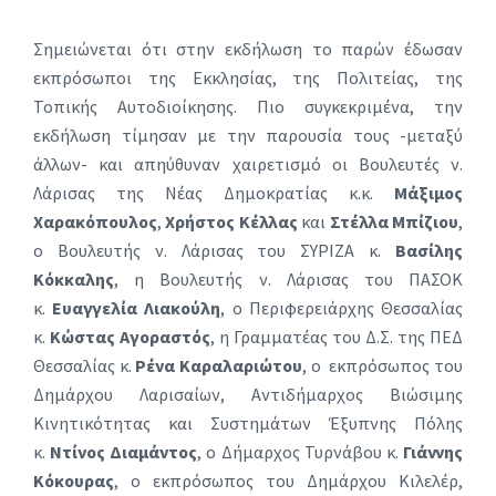
Σημειώνεται ότι στην εκδήλωση το παρών έδωσαν
εκπρόσωποι της Εκκλησίας, της Πολιτείας, της
Τοπικής Αυτοδιοίκησης. Πιο συγκεκριμένα, την
εκδήλωση τίμησαν με την παρουσία τους -μεταξύ
άλλων- και απηύθυναν χαιρετισμό οι Βουλευτές ν.
Λάρισας της Νέας Δημοκρατίας κ.κ.
Μάξιμος
Χαρακόπουλος
,
Χρήστος Κέλλας
και
Στέλλα Μπίζιου
,
ο Βουλευτής ν. Λάρισας του ΣΥΡΙΖΑ κ.
Βασίλης
Κόκκαλης
, η Βουλευτής ν. Λάρισας του ΠΑΣΟΚ
κ.
Ευαγγελία Λιακούλη
, ο Περιφερειάρχης Θεσσαλίας
κ.
Κώστας Αγοραστός
, η Γραμματέας του Δ.Σ. της ΠΕΔ
Θεσσαλίας κ.
Ρένα Καραλαριώτου
, ο εκπρόσωπος του
Δημάρχου Λαρισαίων, Αντιδήμαρχος Βιώσιμης
Κινητικότητας και Συστημάτων Έξυπνης Πόλης
κ.
Ντίνος Διαμάντος
, ο Δήμαρχος Τυρνάβου κ.
Γιάννης
Κόκουρας
, ο εκπρόσωπος του Δημάρχου Κιλελέρ,