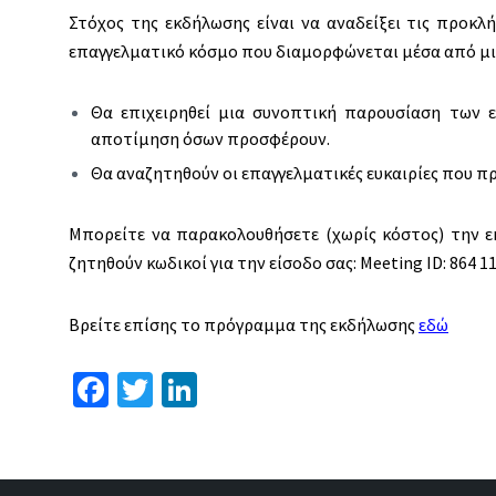
Στόχος της εκδήλωσης είναι να αναδείξει τις προκ
επαγγελματικό κόσμο που διαμορφώνεται μέσα από μι
Θα επιχειρηθεί μια συνοπτική παρουσίαση των 
αποτίμηση όσων προσφέρουν.
Θα αναζητηθούν οι επαγγελματικές ευκαιρίες που πρ
Μπορείτε να παρακολουθήσετε (χωρίς κόστος) την 
ζητηθούν κωδικοί για την είσοδο σας: Meeting ID: 864 1
Βρείτε επίσης το πρόγραμμα της εκδήλωσης
εδώ
Fa
T
Li
ce
wi
n
b
tt
ke