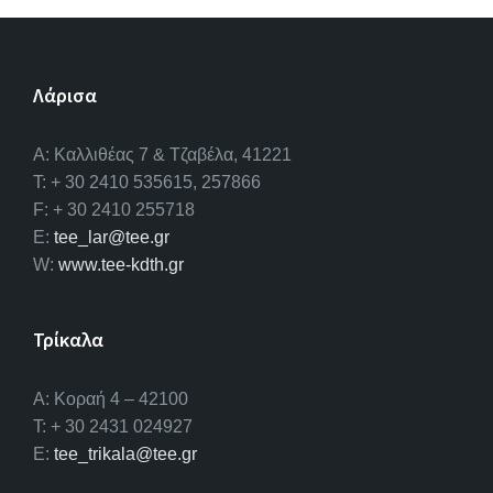
o
er
dI
o
n
Λάρισα
k
A: Καλλιθέας 7 & Τζαβέλα, 41221
T: + 30 2410 535615, 257866
F: + 30 2410 255718
E:
tee_lar@tee.gr
W:
www.tee-kdth.gr
Τρίκαλα
Α: Κοραή 4 – 42100
T: + 30 2431 024927
E:
tee_trikala@tee.gr