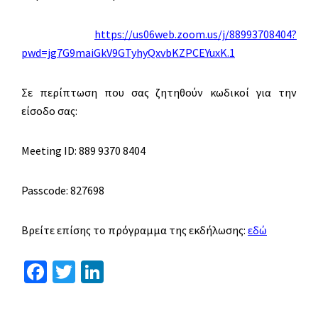
https://us06web.zoom.us/j/88993708404?
pwd=jg7G9maiGkV9GTyhyQxvbKZPCEYuxK.1
Σε περίπτωση που σας ζητηθούν κωδικοί για την
είσοδο σας:
Meeting ID: 889 9370 8404
Passcode: 827698
Βρείτε επίσης το πρόγραμμα της εκδήλωσης:
εδώ
Fa
T
Li
ce
wi
n
b
tt
ke