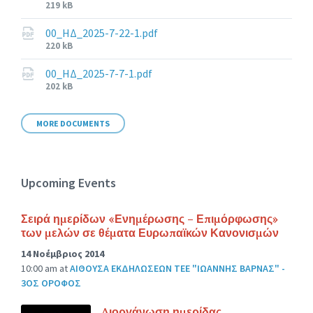
File
219 kB
size:
00_ΗΔ_2025-7-22-1.pdf
File
220 kB
size:
00_ΗΔ_2025-7-7-1.pdf
File
202 kB
size:
MORE DOCUMENTS
Upcoming Events
Σειρά ημερίδων «Ενημέρωσης – Επιμόρφωσης»
των μελών σε θέματα Ευρωπαϊκών Κανονισμών
14 Νοέμβριος 2014
10:00 am
at
ΑΙΘΟΥΣΑ ΕΚΔΗΛΩΣΕΩΝ ΤΕΕ "ΙΩΑΝΝΗΣ ΒΑΡΝΑΣ" -
3ΟΣ ΟΡΟΦΟΣ
Διοργάνωση ημερίδας