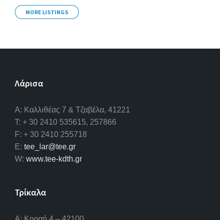
MORE LISTINGS
Λάρισα
A: Καλλιθέας 7 & Τζαβέλα, 41221
T: + 30 2410 535615, 257866
F: + 30 2410 255718
E:
tee_lar@tee.gr
W:
www.tee-kdth.gr
Τρίκαλα
Α: Κοραή 4 – 42100