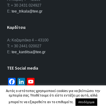
T: + 30 2431 024927
E:
tee_trikala@tee.gr
Καρδίτσα
Α: Καζαμπάκα 4 – 43100
T: + 30 2441 020027
E:
tee_karditsa@tee.gr
TEE Social media
Fa
Li
Yo
ce
n
u
Αυτός ο ιστότοπος χρησιμοποιεί cookies για να βελτιώσει την
b
ke
T
εμπειρία σας. Υποθέτουμε ότι είστε εντάξει με αυτό, αλλά
© 2026 ΤΕΕ |
Πολιτική προσωπικών δεδομένων
o
dI
u
μπορείτε να εξαιρεθείτε αν το επιθυμείτε.
Αποδέχομαι