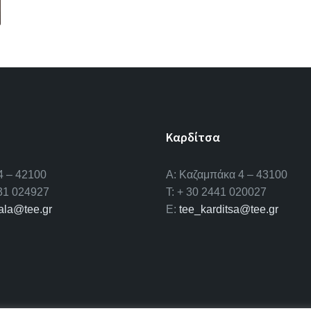
Καρδίτσα
4 – 42100
Α: Καζαμπάκα 4 – 43100
431 024927
T: + 30 2441 020027
kala@tee.gr
E:
tee_karditsa@tee.gr