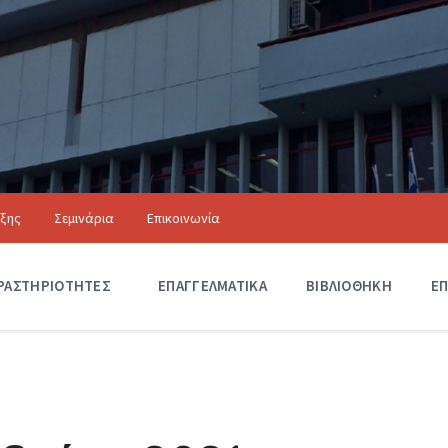
ιξης
Σεμινάρια
Επικοινωνία
Αξιόλογα Κτίρια
ΡΑΣΤΗΡΙΟΤΗΤΕΣ
Δ
ΕΠΑΓΓΕΛΜΑΤΙΚΑ
ΒΙΒΛΙΟΘΗΚΗ
ΕΠ
Ρ
Α
Σ
Τ
Η
Ρ
Ι
Ο