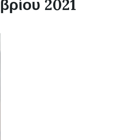
βρίου 2021
Τ
Η
Τ
Ε
Σ