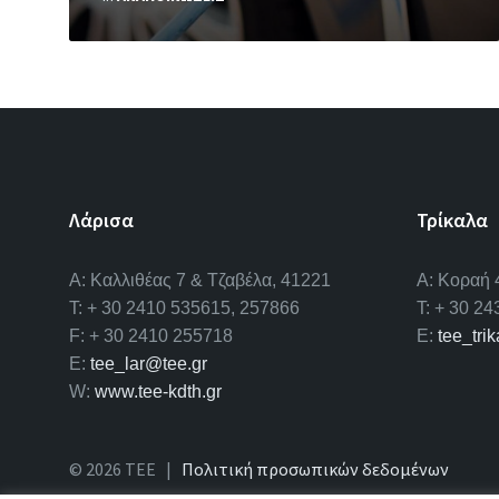
Λάρισα
Τρίκαλα
A: Καλλιθέας 7 & Τζαβέλα, 41221
Α: Κοραή 
T: + 30 2410 535615, 257866
T: + 30 2
F: + 30 2410 255718
E:
tee_tri
E:
tee_lar@tee.gr
W:
www.tee-kdth.gr
© 2026 ΤΕΕ |
Πολιτική προσωπικών δεδομένων