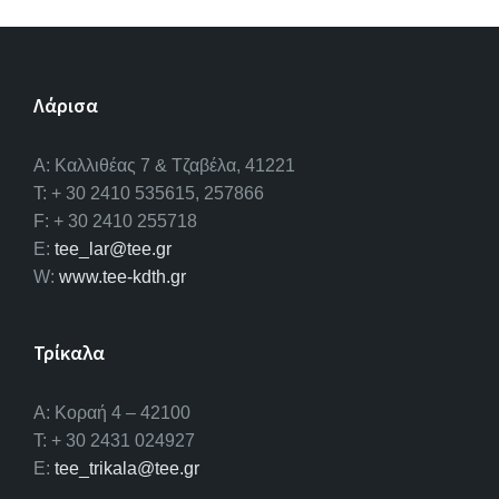
Λάρισα
A: Καλλιθέας 7 & Τζαβέλα, 41221
T: + 30 2410 535615, 257866
F: + 30 2410 255718
E:
tee_lar@tee.gr
W:
www.tee-kdth.gr
Τρίκαλα
Α: Κοραή 4 – 42100
T: + 30 2431 024927
E:
tee_trikala@tee.gr