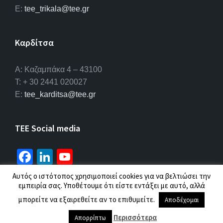
E:
tee_trikala@tee.gr
Καρδίτσα
Α: Καζαμπάκα 4 – 43100
T: + 30 2441 020027
E:
tee_karditsa@tee.gr
TEE Social media
Fa
Li
Yo
ce
n
u
Αυτός ο ιστότοπος χρησιμοποιεί cookies για να βελτιώσει την
b
ke
T
εμπειρία σας. Υποθέτουμε ότι είστε εντάξει με αυτό, αλλά
© 2026 ΤΕΕ |
Πολιτική προσωπικών δεδομένων
μπορείτε να εξαιρεθείτε αν το επιθυμείτε.
o
dI
u
Αποδέχομαι
o
n
b
Περισσότερα
Απορρίπτω