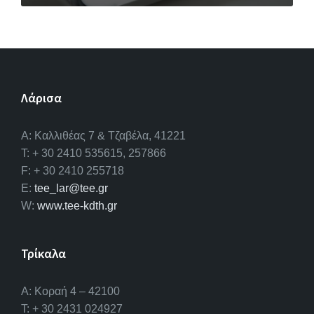
Λάρισα
A: Καλλιθέας 7 & Τζαβέλα, 41221
T: + 30 2410 535615, 257866
F: + 30 2410 255718
E:
tee_lar@tee.gr
W:
www.tee-kdth.gr
Τρίκαλα
Α: Κοραή 4 – 42100
T: + 30 2431 024927