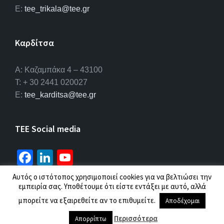
E:
tee_trikala@tee.gr
Καρδίτσα
Α: Καζαμπάκα 4 – 43100
T: + 30 2441 020027
E:
tee_karditsa@tee.gr
TEE Social media
Fa
Li
Yo
ce
n
u
Αυτός ο ιστότοπος χρησιμοποιεί cookies για να βελτιώσει την
b
ke
T
εμπειρία σας. Υποθέτουμε ότι είστε εντάξει με αυτό, αλλά
© 2026 ΤΕΕ |
Πολιτική προσωπικών δεδομένων
μπορείτε να εξαιρεθείτε αν το επιθυμείτε.
o
dI
u
Αποδέχομαι
o
n
b
Περισσότερα
Απορρίπτω