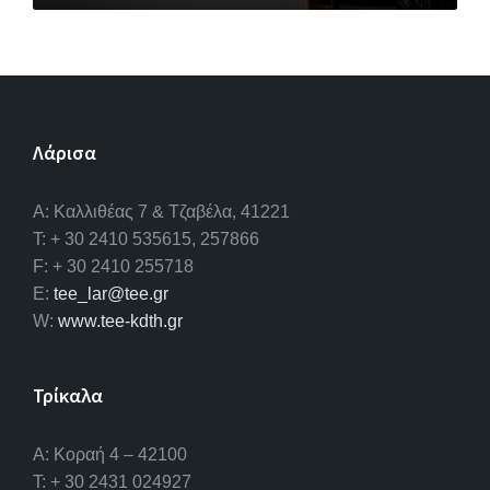
Λάρισα
A: Καλλιθέας 7 & Τζαβέλα, 41221
T: + 30 2410 535615, 257866
F: + 30 2410 255718
E:
tee_lar@tee.gr
W:
www.tee-kdth.gr
Τρίκαλα
Α: Κοραή 4 – 42100
T: + 30 2431 024927