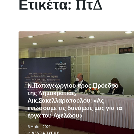
Ετικέτα:
ΠτΔ
Περισσότερα
Ν.Παπαγεωργίου προς Πρόεδρο
της Δημοκρατίας,
Αικ.Σακελλαροπούλου: «Ας
ενώσουμε τις δυνάμεις μας για τα
έργα του Αχελώου»
6 Μαΐου 2021
in
ΔΕΛΤΙΑ ΤΥΠΟΥ