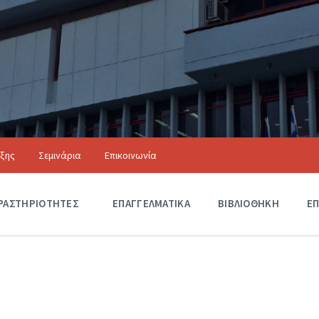
ιξης
Σεμινάρια
Επικοινωνία
Αξιόλογα Κτίρια
ΡΑΣΤΗΡΙΟΤΗΤΕΣ
Δ
ΕΠΑΓΓΕΛΜΑΤΙΚΑ
ΒΙΒΛΙΟΘΗΚΗ
ΕΠ
Ρ
Α
Σ
Τ
Η
Ρ
Ι
Ο