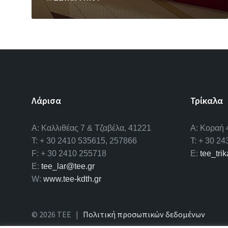
Λάρισα
Τρίκαλα
A: Καλλιθέας 7 & Τζαβέλα, 41221
Α: Κοραή 
T: + 30 2410 535615, 257866
T: + 30 2
F: + 30 2410 255718
E:
tee_tri
E:
tee_lar@tee.gr
W:
www.tee-kdth.gr
© 2026 ΤΕΕ |
Πολιτική προσωπικών δεδομένων