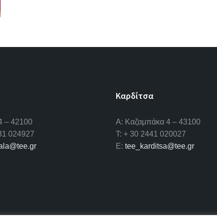
Καρδίτσα
4 – 42100
Α: Καζαμπάκα 4 – 43100
431 024927
T: + 30 2441 020027
kala@tee.gr
E:
tee_karditsa@tee.gr