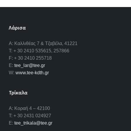
Λάρισα
A: Καλλιθέας 7 & Τζαβέλα, 41221
T: + 30 2410 535615, 257866
F: + 30 2410 255718
E:
tee_lar@tee.gr
W:
www.tee-kdth.gr
Τρίκαλα
Α: Κοραή 4 – 42100
T: + 30 2431 024927
E:
tee_trikala@tee.gr