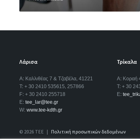
Λάρισα
Τρίκαλα
A: Καλλιθέας 7 & Τζαβέλα, 41221
Α: Κοραή 
T: + 30 2410 535615, 257866
T: + 30 2
F: + 30 2410 255718
E:
tee_tri
E:
tee_lar@tee.gr
W:
www.tee-kdth.gr
© 2026 ΤΕΕ |
Πολιτική προσωπικών δεδομένων