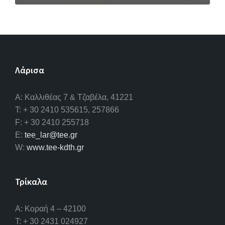
Λάρισα
A: Καλλιθέας 7 & Τζαβέλα, 41221
T: + 30 2410 535615, 257866
F: + 30 2410 255718
E:
tee_lar@tee.gr
W:
www.tee-kdth.gr
Τρίκαλα
Α: Κοραή 4 – 42100
T: + 30 2431 024927