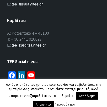
E:
tee_trikala@tee.gr
Καρδίτσα
Α: Καζαμπάκα 4 – 43100
T: + 30 2441 020027
E:
tee_karditsa@tee.gr
TEE Social media
Fa
Li
Yo
ce
n
u
Αυτός ο ιστότοπος χρησιμοποιεί cookies για να βελτιώσει την
b
ke
T
εμπειρία σας. Υποθέτουμε ότι είστε εντάξει με αυτό, αλλά
© 2026 ΤΕΕ |
Πολιτική προσωπικών δεδομένων
μπορείτε να εξαιρεθείτε αν το επιθυμείτε.
o
dI
u
Αποδέχομαι
o
n
b
Περισσότερα
Απορρίπτω