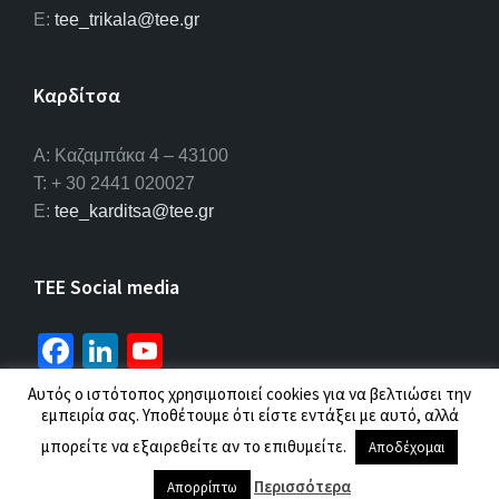
E:
tee_trikala@tee.gr
Καρδίτσα
Α: Καζαμπάκα 4 – 43100
T: + 30 2441 020027
E:
tee_karditsa@tee.gr
TEE Social media
Fa
Li
Yo
ce
n
u
Αυτός ο ιστότοπος χρησιμοποιεί cookies για να βελτιώσει την
b
ke
T
εμπειρία σας. Υποθέτουμε ότι είστε εντάξει με αυτό, αλλά
© 2026 ΤΕΕ |
Πολιτική προσωπικών δεδομένων
μπορείτε να εξαιρεθείτε αν το επιθυμείτε.
o
dI
u
Αποδέχομαι
o
n
b
Περισσότερα
Απορρίπτω