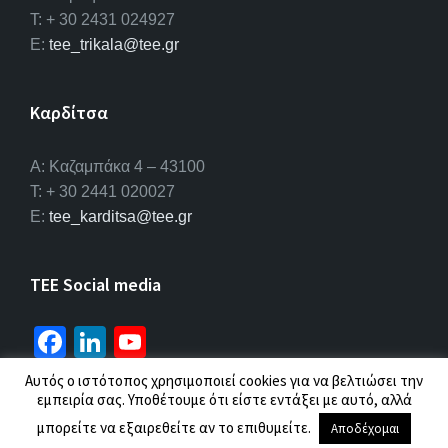
T: + 30 2431 024927
E:
tee_trikala@tee.gr
Καρδίτσα
Α: Καζαμπάκα 4 – 43100
T: + 30 2441 020027
E:
tee_karditsa@tee.gr
TEE Social media
Fa
Li
Yo
ce
n
u
Αυτός ο ιστότοπος χρησιμοποιεί cookies για να βελτιώσει την
b
ke
T
εμπειρία σας. Υποθέτουμε ότι είστε εντάξει με αυτό, αλλά
© 2026 ΤΕΕ |
Πολιτική προσωπικών δεδομένων
μπορείτε να εξαιρεθείτε αν το επιθυμείτε.
o
dI
u
Αποδέχομαι