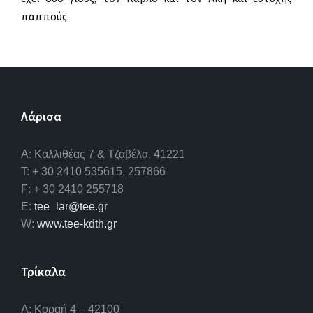
παππούς.
Λάρισα
A: Καλλιθέας 7 & Τζαβέλα, 41221
T: + 30 2410 535615, 257866
F: + 30 2410 255718
E:
tee_lar@tee.gr
W:
www.tee-kdth.gr
Τρίκαλα
Α: Κοραή 4 – 42100