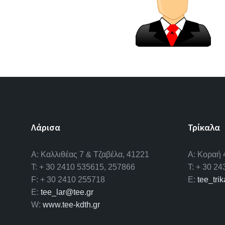
Λάρισα
Τρίκαλα
A: Καλλιθέας 7 & Τζαβέλα, 41221
Α: Κοραή 
T: + 30 2410 535615, 257866
T: + 30 2
F: + 30 2410 255718
E:
tee_tri
E:
tee_lar@tee.gr
W:
www.tee-kdth.gr