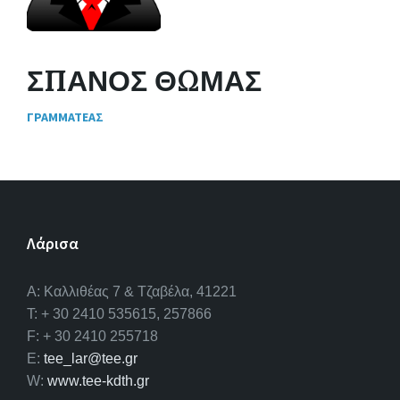
ΣΠΑΝΟΣ ΘΩΜΑΣ
ΓΡΑΜΜΑΤΕΑΣ
Λάρισα
A: Καλλιθέας 7 & Τζαβέλα, 41221
T: + 30 2410 535615, 257866
F: + 30 2410 255718
E:
tee_lar@tee.gr
W:
www.tee-kdth.gr