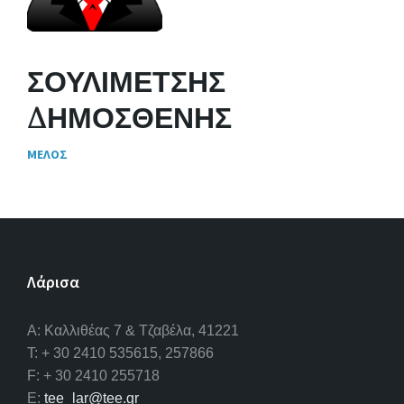
ΣΟΥΛΙΜΕΤΣΗΣ
ΔΗΜΟΣΘΕΝΗΣ
ΜΕΛΟΣ
Λάρισα
A: Καλλιθέας 7 & Τζαβέλα, 41221
T: + 30 2410 535615, 257866
F: + 30 2410 255718
E:
tee_lar@tee.gr