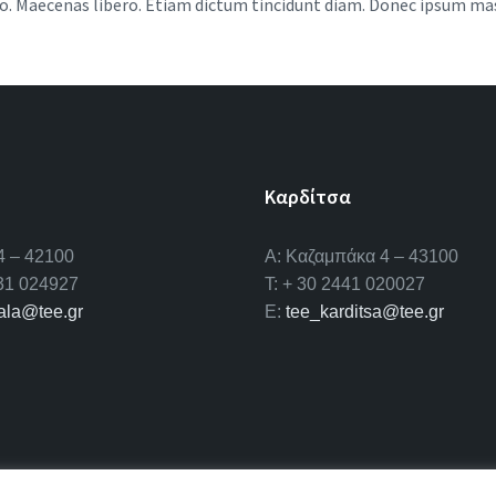
ero. Maecenas libero. Etiam dictum tincidunt diam. Donec ipsum ma
Καρδίτσα
4 – 42100
Α: Καζαμπάκα 4 – 43100
431 024927
T: + 30 2441 020027
kala@tee.gr
E:
tee_karditsa@tee.gr