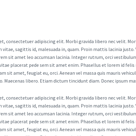
Τ
Η
Τ
Ε
Σ
, consectetuer adipiscing elit. Morbi gravida libero nec velit. Morb
itae, sagittis id, malesuada in, quam. Proin mattis lacinia justo. 
rem sit amet leo accumsan lacinia. Integer rutrum, orci vestibulum
 vitae placerat pede sem sit amet enim. Phasellus et lorem id fel
uam sit amet, feugiat eu, orci. Aenean vel massa quis mauris vehicul
ero. Maecenas libero. Etiam dictum tincidunt diam. Donec ipsum ma
, consectetuer adipiscing elit. Morbi gravida libero nec velit. Morb
itae, sagittis id, malesuada in, quam. Proin mattis lacinia justo. 
rem sit amet leo accumsan lacinia. Integer rutrum, orci vestibulum
 vitae placerat pede sem sit amet enim. Phasellus et lorem id fel
uam sit amet, feugiat eu, orci. Aenean vel massa quis mauris vehicul