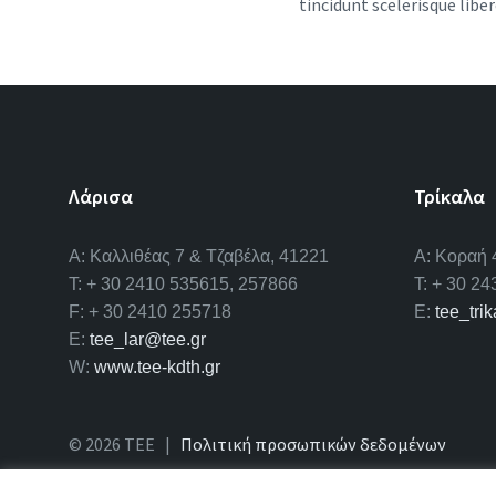
tincidunt scelerisque lib
Λάρισα
Τρίκαλα
A: Καλλιθέας 7 & Τζαβέλα, 41221
Α: Κοραή 
T: + 30 2410 535615, 257866
T: + 30 2
F: + 30 2410 255718
E:
tee_tri
E:
tee_lar@tee.gr
W:
www.tee-kdth.gr
© 2026 ΤΕΕ |
Πολιτική προσωπικών δεδομένων