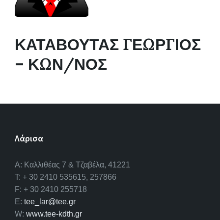
ΚΑΤΑΒΟΥΤΑΣ ΓΕΩΡΓΙΟΣ
– ΚΩΝ/ΝΟΣ
Λάρισα
A: Καλλιθέας 7 & Τζαβέλα, 41221
T: + 30 2410 535615, 257866
F: + 30 2410 255718
E:
tee_lar@tee.gr
W:
www.tee-kdth.gr