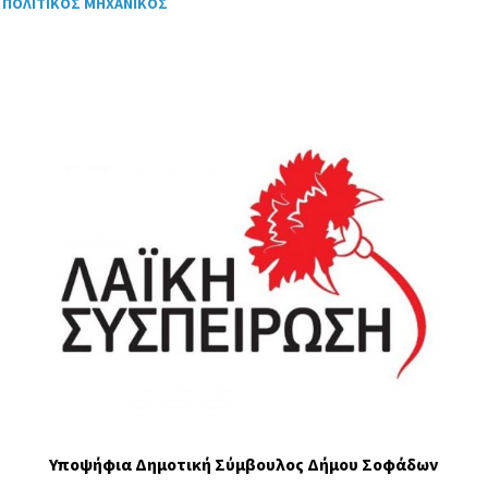
ΠΟΛΙΤΙΚΟΣ ΜΗΧΑΝΙΚΟΣ
Τ
Η
Τ
Ε
Σ
Υπο
ψήφια Δημοτι
κή
Σύμβουλος Δήμου Σοφάδων