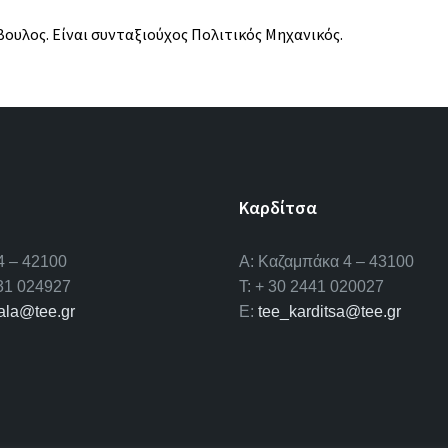
υλος. Είναι συνταξιούχος Πολιτικός Μηχανικός.
Καρδίτσα
4 – 42100
Α: Καζαμπάκα 4 – 43100
431 024927
T: + 30 2441 020027
kala@tee.gr
E:
tee_karditsa@tee.gr