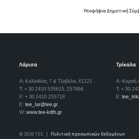
Υποψήφια Δημοτική Σύμβο
Λάρισα
Τρίκαλα
A: Καλλιθέας 7 & Τζαβέλα, 41221
Α: Κοραή 
T: + 30 2410 535615, 257866
T: + 30 2
F: + 30 2410 255718
E:
tee_tri
E:
tee_lar@tee.gr
W:
www.tee-kdth.gr
© 2026 ΤΕΕ |
Πολιτική προσωπικών δεδομένων