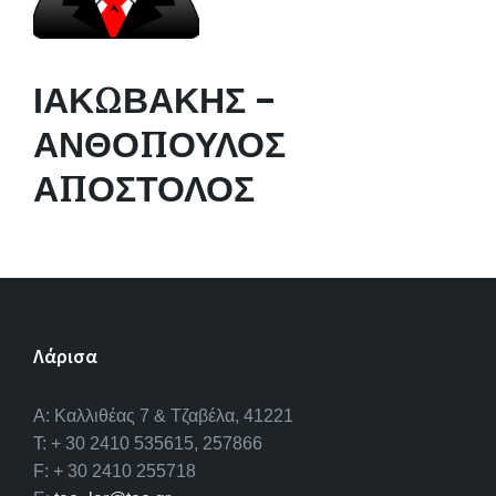
ΙΑΚΩΒΑΚΗΣ –
ΑΝΘΟΠΟΥΛΟΣ
ΑΠΟΣΤΟΛΟΣ
Λάρισα
A: Καλλιθέας 7 & Τζαβέλα, 41221
T: + 30 2410 535615, 257866
F: + 30 2410 255718