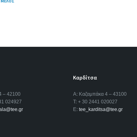
ΜΕΛΟΣ
Τ
Η
Τ
Ε
Σ
Καρδίτσα
4 – 42100
Α: Καζαμπάκα 4 – 43100
431 024927
T: + 30 2441 020027
kala@tee.gr
E:
tee_karditsa@tee.gr