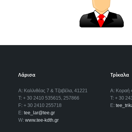
Λάρισα
Τρίκαλα
A: Καλλιθέας 7 & Τζαβέλα, 41221
Α: Κοραή 
T: + 30 2410 535615, 257866
T: + 30 2
F: + 30 2410 255718
E:
tee_tri
E:
tee_lar@tee.gr
W:
www.tee-kdth.gr