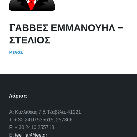
ΓΑΒΒΕΣ ΕΜΜΑΝΟΥΗΛ –
ΣΤΕΛΙΟΣ
ΜΕΛΟΣ
Λάρισα
A: Καλλιθέας 7 & Τζαβέλα, 41221
T: + 30 2410 535615, 257866
F: + 30 2410 255718
E:
tee_lar@tee.gr