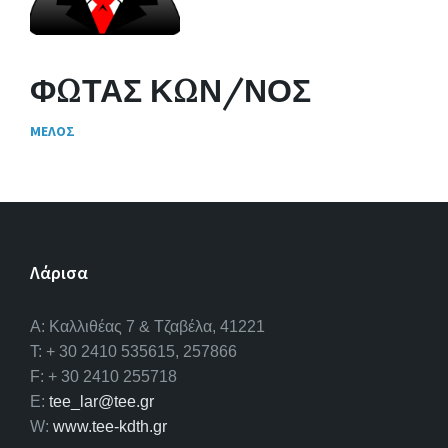
ΦΩΤΑΣ ΚΩΝ/ΝΟΣ
ΜΕΛΟΣ
Λάρισα
A: Καλλιθέας 7 & Τζαβέλα, 41221
T: + 30 2410 535615, 257866
F: + 30 2410 255718
E:
tee_lar@tee.gr
W:
www.tee-kdth.gr