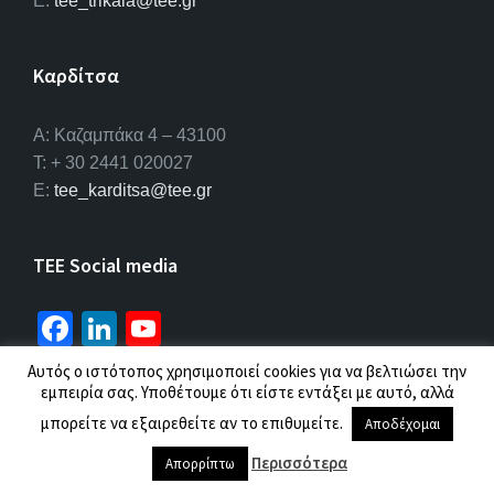
E:
tee_trikala@tee.gr
Καρδίτσα
Α: Καζαμπάκα 4 – 43100
T: + 30 2441 020027
E:
tee_karditsa@tee.gr
TEE Social media
Fa
Li
Yo
ce
n
u
Αυτός ο ιστότοπος χρησιμοποιεί cookies για να βελτιώσει την
b
ke
T
εμπειρία σας. Υποθέτουμε ότι είστε εντάξει με αυτό, αλλά
© 2026 ΤΕΕ |
Πολιτική προσωπικών δεδομένων
μπορείτε να εξαιρεθείτε αν το επιθυμείτε.
o
dI
u
Αποδέχομαι
o
n
b
Περισσότερα
Απορρίπτω