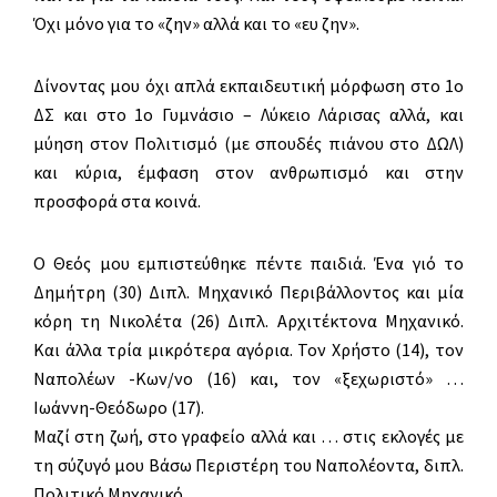
Όχι μόνο για το «ζην» αλλά και το «ευ ζην».
Δίνοντας μου όχι απλά εκπαιδευτική μόρφωση στο 1ο
ΔΣ και στο 1ο Γυμνάσιο – Λύκειο Λάρισας αλλά, και
μύηση στον Πολιτισμό (με σπουδές πιάνου στο ΔΩΛ)
και κύρια, έμφαση στον ανθρωπισμό και στην
προσφορά στα κοινά.
Ο Θεός μου εμπιστεύθηκε πέντε παιδιά. Ένα γιό το
Δημήτρη (30) Διπλ. Μηχανικό Περιβάλλοντος και μία
κόρη τη Νικολέτα (26) Διπλ. Αρχιτέκτονα Μηχανικό.
Και άλλα τρία μικρότερα αγόρια. Τον Χρήστο (14), τον
Ναπολέων -Κων/νο (16) και, τον «ξεχωριστό» …
Ιωάννη-Θεόδωρο (17).
Μαζί στη ζωή, στο γραφείο αλλά και … στις εκλογές με
τη σύζυγό μου Βάσω Περιστέρη του Ναπολέοντα, διπλ.
Πολιτικό Μηχανικό.