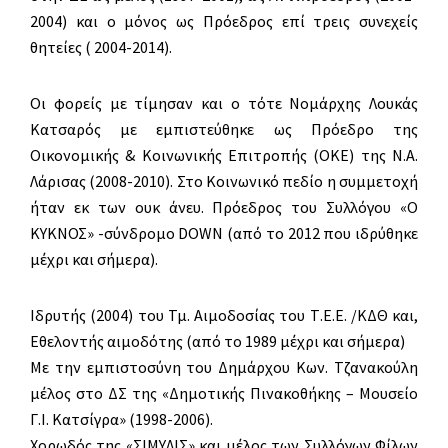
2004) και ο μόνος ως Πρόεδρος επί τρεις συνεχείς
θητείες ( 2004-2014).
Οι φορείς με τίμησαν και ο τότε Νομάρχης Λουκάς
Κατσαρός με εμπιστεύθηκε ως Πρόεδρο της
Οικονομικής & Κοινωνικής Επιτροπής (ΟΚΕ) της Ν.Α.
Λάρισας (2008-2010). Στο Κοινωνικό πεδίο η συμμετοχή
ήταν εκ των ουκ άνευ. Πρόεδρος του Συλλόγου «Ο
ΚΥΚΝΟΣ» -σύνδρομο DOWN (από το 2012 που ιδρύθηκε
μέχρι και σήμερα).
Ιδρυτής (2004) του Τμ. Αιμοδοσίας του Τ.Ε.Ε. /ΚΔΘ και,
Εθελοντής αιμοδότης (από το 1989 μέχρι και σήμερα)
Με την εμπιστοσύνη του Δημάρχου Κων. Τζανακούλη
μέλος στο ΔΣ της «Δημοτικής Πινακοθήκης – Μουσείο
Γ.Ι. Κατσίγρα» (1998-2006).
Χορωδός της «ΣΙΜΥΛΙΣ» και μέλος των Συλλόγων Φίλων