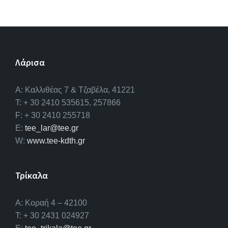
Λάρισα
A: Καλλιθέας 7 & Τζαβέλα, 41221
T: + 30 2410 535615, 257866
F: + 30 2410 255718
E:
tee_lar@tee.gr
W:
www.tee-kdth.gr
Τρίκαλα
Α: Κοραή 4 – 42100
T: + 30 2431 024927