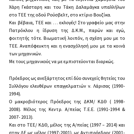
Χάρη Γκάσταρη και του Τάκη Δαλαμάγκα υπαλλήλων
στο ΤΕΕ της οδού Ρούσβελτ, στο κτίριο Βουζίκα.
Και βέβαια, ΤΕΕ και … εκλογές! Στο γραφείο μας στην
Πατρόκλου η ίδρυση της Δ.Κ.Μ., παρών και εγώ,
φοιτητής τότε. Βιωματική λοιπόν, η σχέση μου με το
ΤΕΕ. Αναπόφευκτη και η ενασχόλησή μου με τα κοινά
των μηχανικών.
Με τους μηχανικούς να με εμπιστεύονται διαρκώς.
Πρόεδρος ως ανεξάρτητος επί δύο συνεχείς θητείες του
Συλλόγου ελευθέρων επαγγελματιών ν. Λάρισας (1990-
1994).
Ο μακροβιότερος Πρόεδρος της ΔΚΜ/ ΚΔΘ ( 1998-
2008). Μέλος της Κεντρ. Α/πείας Τ.Ε.Ε. (1991-1994 &
2007- 2013).
Και στο ΤΕΕ/ ΚΔΘ, μέλος της Α/πείας (1997 – 2014) και
στην ΔΕ ως μέλος (1997-2001), ως Αντιπρόεδρος (2001-