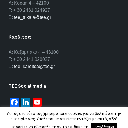
Α: Κοραή 4 – 42100
T: + 30 2431 024927
E:
tee_trikala@tee.gr
Καρδίτσα
Α: Καζαμπάκα 4 – 43100
T: + 30 2441 020027
E:
tee_karditsa@tee.gr
TEE Social media
Fa
Li
Yo
ce
n
u
Αυτός ο ιστότοπος χρησιμοποιεί cookies για να βελτιώσει την
b
ke
T
εμπειρία σας. Υποθέτουμε ότι είστε εντάξει με αυτό, αλλά
© 2026 ΤΕΕ |
Πολιτική προσωπικών δεδομένων
μπορείτε να εξαιρεθείτε αν το επιθυμείτε.
Αποδέχομαι