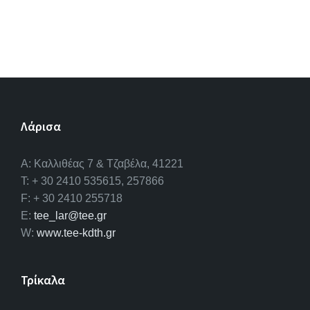
Λάρισα
A: Καλλιθέας 7 & Τζαβέλα, 41221
T: + 30 2410 535615, 257866
F: + 30 2410 255718
E:
tee_lar@tee.gr
W:
www.tee-kdth.gr
Τρίκαλα