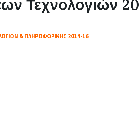
έων Τεχνολογιών 20
Τ
Η
Τ
Ε
Σ
ΛΟΓΙΩΝ & ΠΛΗΡΟΦΟΡΙΚΗΣ 2014-16