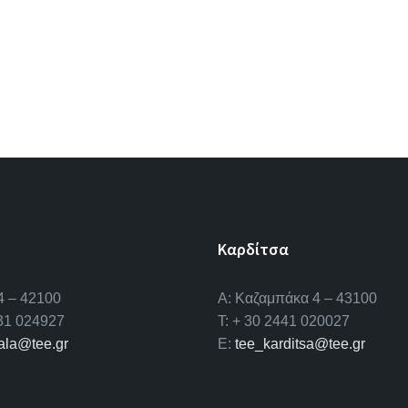
Καρδίτσα
4 – 42100
Α: Καζαμπάκα 4 – 43100
431 024927
T: + 30 2441 020027
kala@tee.gr
E:
tee_karditsa@tee.gr