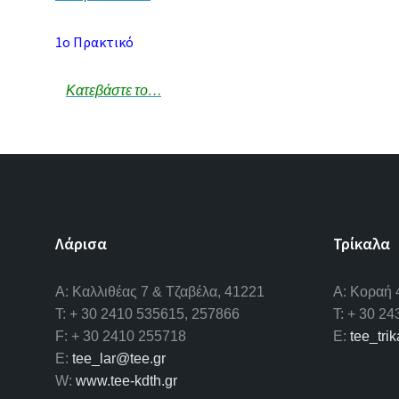
1ο Πρακτικό
Κατεβάστε το…
Λάρισα
Τρίκαλα
A: Καλλιθέας 7 & Τζαβέλα, 41221
Α: Κοραή 
T: + 30 2410 535615, 257866
T: + 30 2
F: + 30 2410 255718
E:
tee_tri
E:
tee_lar@tee.gr
W:
www.tee-kdth.gr