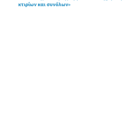
o
n
κτιρίων και συνόλων»
k