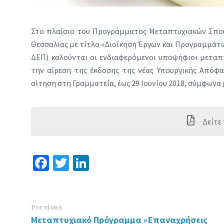
Στο πλαίσιο του Προγράμματος Μεταπτυχιακών Σπουδ
Θεσσαλίας με τίτλο «Διοίκηση Έργων και Προγραμμάτ
ΔΕΠ) καλούνται οι ενδιαφερόμενοι υποψήφιοι μεταπτ
την αίρεση της έκδοσης της νέας Υπουργικής Απόφα
αίτηση στη Γραμματεία, έως 29 Ιουνίου 2018, σύμφωνα
Δείτε
Fa
T
Li
ce
wi
n
b
tt
ke
o
er
dI
Previous
Μεταπτυχιακό Πρόγραμμα «Επαναχρήσεις