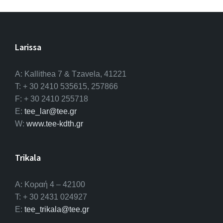
Larissa
A: Kallithea 7 & Tzavela, 41221
T: + 30 2410 535615, 257866
F: + 30 2410 255718
E:
tee_lar@tee.gr
W:
www.tee-kdth.gr
Trikala
Α: Κοραή 4 – 42100
T: + 30 2431 024927
E:
tee_trikala@tee.gr