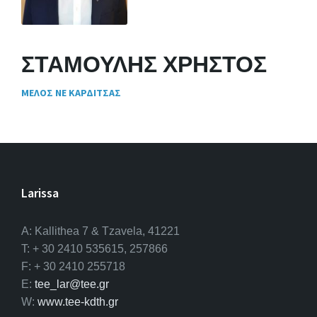
ΣΤΑΜΟΥΛΗΣ ΧΡΗΣΤΟΣ
ΜΕΛΟΣ ΝΕ ΚΑΡΔΙΤΣΑΣ
Larissa
A: Kallithea 7 & Tzavela, 41221
T: + 30 2410 535615, 257866
F: + 30 2410 255718
E:
tee_lar@tee.gr
W:
www.tee-kdth.gr