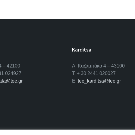
Karditsa
4 – 42100
A: Καζαμπάκα 4 – 43100
431 024927
T: + 30 2441 020027
kala@tee.gr
E:
tee_karditsa@tee.gr