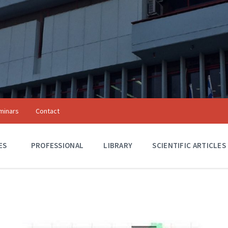
minars
Contact
Αξιόλογα Κτίρια
ES
A
PROFESSIONAL
LIBRARY
SCIENTIFIC ARTICLES
C
T
I
V
I
T
I
E