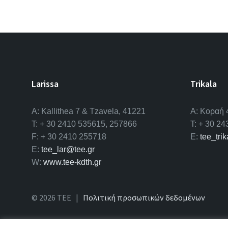
Larissa
Trikala
A: Kallithea 7 & Tzavela, 41221
Α: Κοραή 
T: + 30 2410 535615, 257866
T: + 30 2
F: + 30 2410 255718
E:
tee_tri
E:
tee_lar@tee.gr
W:
www.tee-kdth.gr
© 2026 ΤΕΕ |
Πολιτική προσωπικών δεδομένων