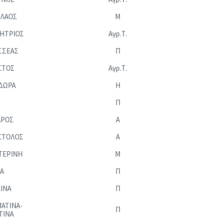
ΟΛΑΟΣ
Μ
ΗΤΡΙΟΣ
Αγρ.Τ.
ΣΣΕΑΣ
Π
ΣΤΟΣ
Αγρ.Τ.
ΔΩΡΑ
Η
Π
ΑΡΟΣ
Α
ΣΤΟΛΟΣ
Α
ΤΕΡΙΝΗ
Μ
Α
Π
ΙΝΑ
Π
ΑΤΙΝΑ-
Π
ΤΙΝΑ