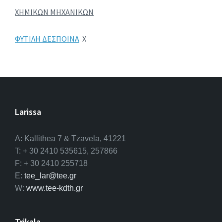
ΧΗΜΙΚΩΝ ΜΗΧΑΝΙΚΩΝ
ΦΥΤΙΛΗ ΔΕΣΠΟΙΝΑ
Χ
Larissa
A: Kallithea 7 & Tzavela, 41221
T: + 30 2410 535615, 257866
F: + 30 2410 255718
E:
tee_lar@tee.gr
W:
www.tee-kdth.gr
Trikala